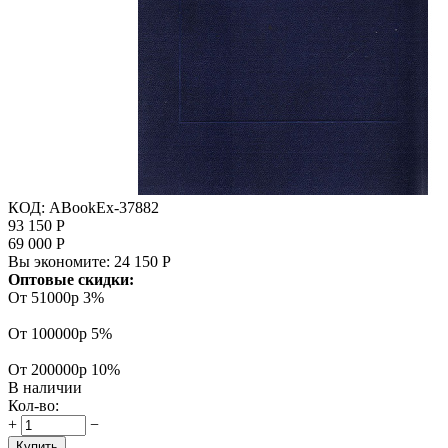
КОД:
ABookEx-37882
93 150
Р
69 000
Р
Вы экономите:
24 150
Р
Оптовые скидки:
От 51000р
3%
От 100000р
5%
От 200000р
10%
В наличии
Кол-во:
+
−
Купить