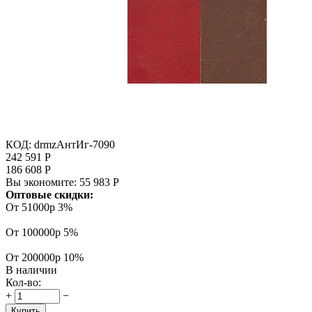
КОД:
drmzАнтИг-7090
242 591
Р
186 608
Р
Вы экономите:
55 983
Р
Оптовые скидки:
От 51000р
3%
От 100000р
5%
От 200000р
10%
В наличии
Кол-во:
+
−
Купить