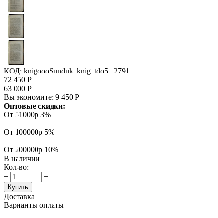
КОД:
knigoooSunduk_knig_tdo5t_2791
72 450
Р
63 000
Р
Вы экономите:
9 450
Р
Оптовые скидки:
От 51000р
3%
От 100000р
5%
От 200000р
10%
В наличии
Кол-во:
+
−
Купить
Доставка
Варианты оплаты