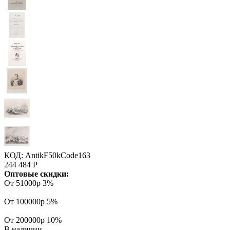
КОД:
AntikF50kCode163
244 484
Р
Оптовые скидки:
От 51000р
3%
От 100000р
5%
От 200000р
10%
В наличии