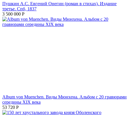
Пушкин А.С. Евгений Онегин (роман в стихах). Издание
третье. Спб, 1837
3 500 000
Р
Album von Muenchen. Виды Мюнхена. Альбом с 20 гравюрами
середины XIX века
53 720
Р