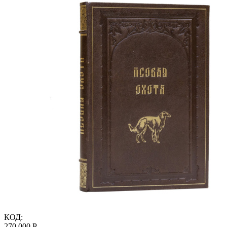
КОД:
270 000
Р