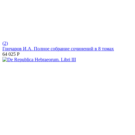
(2)
Гончаров И.А. Полное собрание сочинений в 8 томах
64 025
Р