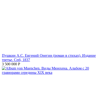
Пушкин А.С. Евгений Онегин (роман в стихах). Издание
третье. Спб, 1837
3 500 000
Р