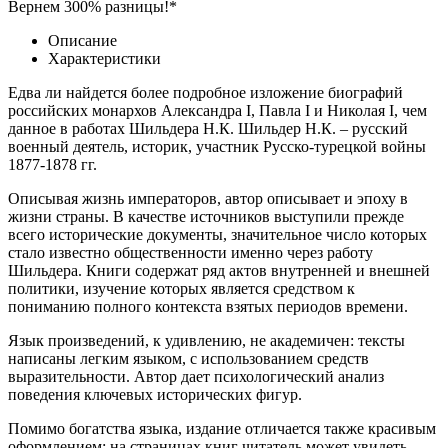
Вернем 300% разницы!*
Описание
Характеристики
Едва ли найдется более подробное изложение биографий
российских монархов Александра I, Павла I и Николая I, чем
данное в работах Шильдера Н.К. Шильдер Н.К. – русский
военный деятель, историк, участник Русско-турецкой войны
1877-1878 гг.
Описывая жизнь императоров, автор описывает и эпоху в
жизни страны. В качестве источников выступили прежде
всего исторические документы, значительное число которых
стало известно общественности именно через работу
Шильдера. Книги содержат ряд актов внутренней и внешней
политики, изучение которых является средством к
пониманию полного контекста взятых периодов времени.
Язык произведений, к удивлению, не академичен: тексты
написаны легким языком, с использованием средств
выразительности. Автор дает психологический анализ
поведения ключевых исторических фигур.
Помимо богатства языка, издание отличается также красивым
оформлением: на страницах книг читатель может увидеть