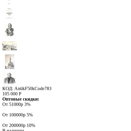
КОД:
AntikF50kCode783
105 000
Р
Оптовые скидки:
От 51000р
3%
От 100000р
5%
От 200000р
10%
В наличии