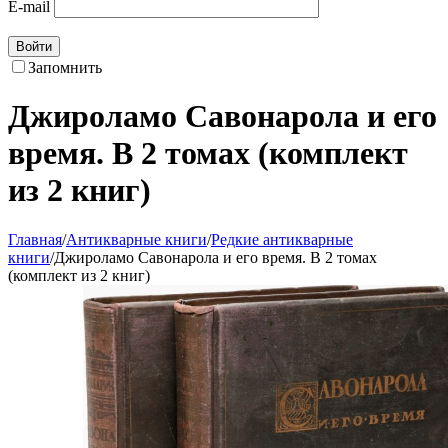
E-mail
Войти
Запомнить
Джироламо Савонарола и его
время. В 2 томах (комплект
из 2 книг)
Главная
/
Антикварные книги
/
Редкие антикварные
книги
/
Джироламо Савонарола и его время. В 2 томах
(комплект из 2 книг)