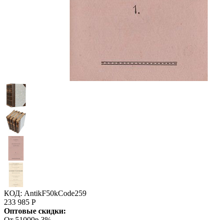
КОД:
AntikF50kCode259
233 985
Р
Оптовые скидки:
От 51000р
3%