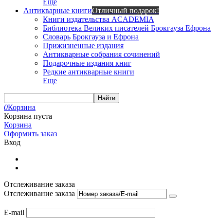
Еще
Антикварные книги
Отличный подарок!
Книги издательства ACADEMIA
Библиотека Великих писателей Брокгауза Ефрона
Словарь Брокгауза и Ефрона
Прижизненные издания
Антикварные собрания сочинений
Подарочные издания книг
Редкие антикварные книги
Еще
Найти
0
Корзина
Корзина пуста
Корзина
Оформить заказ
Вход
Отслеживание заказа
Отслеживание заказа
E-mail