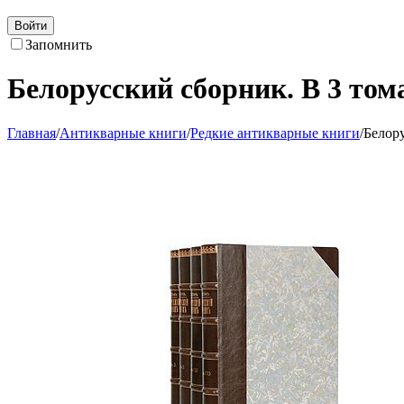
Войти
Запомнить
Белорусский сборник. В 3 тома
Главная
/
Антикварные книги
/
Редкие антикварные книги
/
Белору