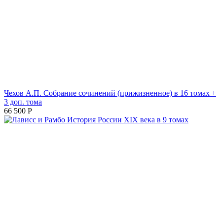
Чехов А.П. Собрание сочинений (прижизненное) в 16 томах +
3 доп. тома
66 500
Р