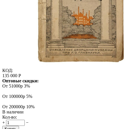
КОД:
135 000
Р
Оптовые скидки:
От 51000р
3%
От 100000р
5%
От 200000р
10%
В наличии
Кол-во:
+
−
Купить