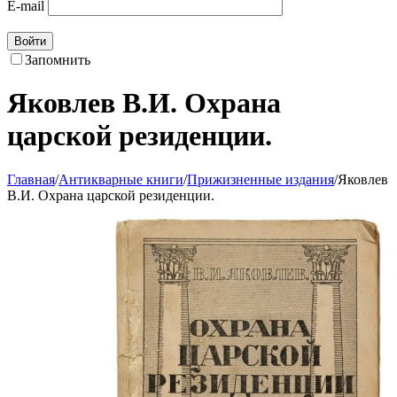
E-mail
Войти
Запомнить
Яковлев В.И. Охрана
царской резиденции.
Главная
/
Антикварные книги
/
Прижизненные издания
/
Яковлев
В.И. Охрана царской резиденции.