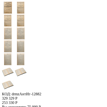
КОД:
drmzАнтИг-12882
329 329
Р
253 330
Р
Вы экономите:
75 999
Р