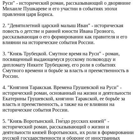
Руси" - исторический роман, рассказывающий о дворянине
Михаиле Пушкареве и его участии в событиях эпохи
правления царя Бориса.
2. "Девятилетний царский малыш Иван" - историческая
повесть о детстве и ранней юности Ивана Грозного,
рассказывающая о его формировании как правителя и его
влиянии на исторические события России.
3. "Князь Трубецкой. Смутное время на Руси" - роман,
посвященный выдающемуся русскому полководцу и
дипломату Никите Трубецкому, его роли в событиях
Смутного времени и борьбе за власть и преемственность в
России.
4. "Княгиня Таракская. Времена Грушевской на Руси" -
исторический роман, основанный на жизни и деятельности
Екатерины Грушевской, княгини Таракской, ее борьбе за
власть и преемственность, а также на ее влиянии на
исторические события России.
5. "Князь Воротынский. Гне́здо русских князей" -
исторический роман, рассказывающий о жизни и
деятельности князей Воротынских, их роли в формировании
русской государственности и обороне от иностранных