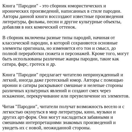
Книга "Пародии" - это сборник юмористических и
иронических произведений, написанных в стиле пародии.
Авторы данной книги воссоздают известные произведения
литературы, фильмы, песни и другие культурные объекты,
добавляя в них комический оттенок.
В сборник включены разные типы пародий, начиная от
классической пародии, в которой сохраняются основные
элементы оригинала, но изменяется его тон и смысл, до
полной переработки сюжета и персонажей. Кроме того, могут
быть использованы различные жанры пародии, такие как
сатира, фарс, гротеск и др.
Книга "Пародии" предлагает читателю непринужденный и
легкий, иногда даже гротескный юмор. Авторы с помощью
иронии и сатиры раскрывают смешные и нелепые стороны
различных культурных явлений и создают смех через
искажение, перекручивание или преувеличение их элементов.
Читая "Пародии", читатели получат возможность весело и с
легкостью окунуться в мир литературы, кино, музыки и
других арт-форм. Они могут насладиться забавными и
смешными интерпретациями знакомых произведений и
увидеть их с новой, неожиданной стороны.