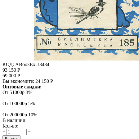
КОД:
ABookEx-13434
93 150
Р
69 000
Р
Вы экономите:
24 150
Р
Оптовые скидки:
От 51000р
3%
От 100000р
5%
От 200000р
10%
В наличии
Кол-во:
+
−
Купить