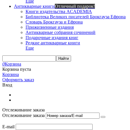
Еще
Антикварные книги
Отличный подарок!
Книги издательства ACADEMIA
Библиотека Великих писателей Брокгауза Ефрона
Словарь Брокгауза и Ефрона
Прижизненные издания
Антикварные собрания сочинений
Подарочные издания книг
Редкие антикварные книги
Еще
Найти
0
Корзина
Корзина пуста
Корзина
Оформить заказ
Вход
Отслеживание заказа
Отслеживание заказа
E-mail