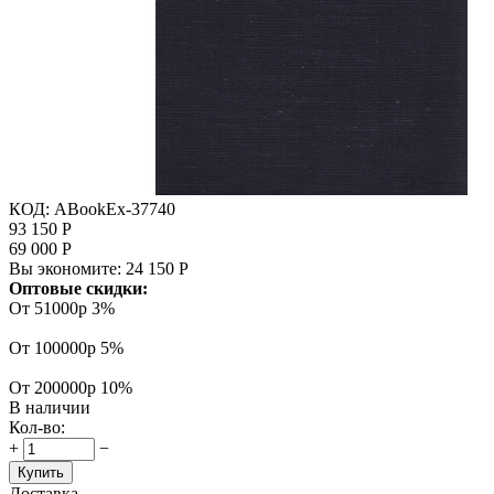
КОД:
ABookEx-37740
93 150
Р
69 000
Р
Вы экономите:
24 150
Р
Оптовые скидки:
От 51000р
3%
От 100000р
5%
От 200000р
10%
В наличии
Кол-во:
+
−
Купить
Доставка