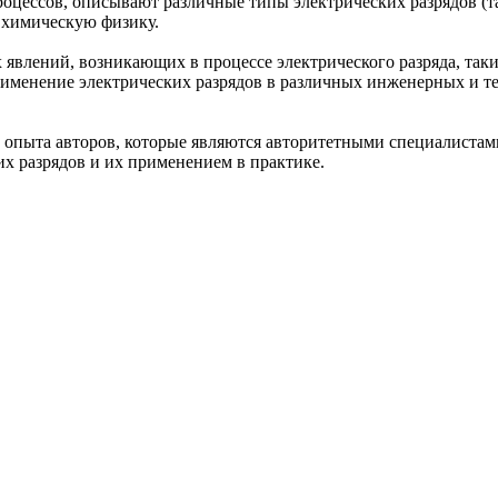
цессов, описывают различные типы электрических разрядов (так
 химическую физику.
явлений, возникающих в процессе электрического разряда, таки
именение электрических разрядов в различных инженерных и те
 опыта авторов, которые являются авторитетными специалистами
х разрядов и их применением в практике.