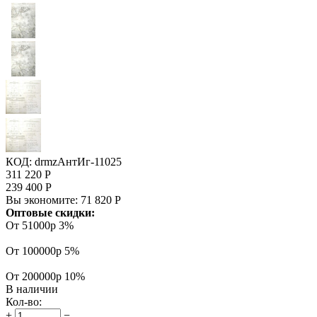
КОД:
drmzАнтИг-11025
311 220
Р
239 400
Р
Вы экономите:
71 820
Р
Оптовые скидки:
От 51000р
3%
От 100000р
5%
От 200000р
10%
В наличии
Кол-во:
+
−