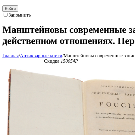
Войти
Запомнить
Манштейновы современные зап
действенном отношениях. Перв
Главная
/
Антикварные книги
/
Манштейновы современные записки
Скидка
150054
Р