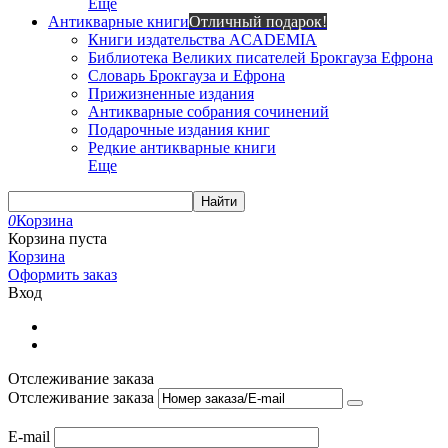
Еще
Антикварные книги
Отличный подарок!
Книги издательства ACADEMIA
Библиотека Великих писателей Брокгауза Ефрона
Словарь Брокгауза и Ефрона
Прижизненные издания
Антикварные собрания сочинений
Подарочные издания книг
Редкие антикварные книги
Еще
Найти
0
Корзина
Корзина пуста
Корзина
Оформить заказ
Вход
Отслеживание заказа
Отслеживание заказа
E-mail