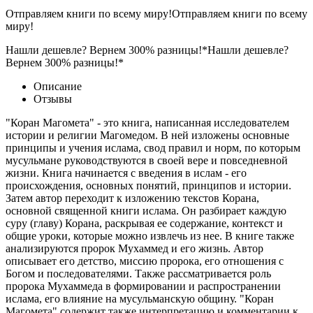
Отправляем книги по всему миру!
Отправляем книги по всему
миру!
Нашли дешевле? Вернем 300% разницы!*
Нашли дешевле?
Вернем 300% разницы!*
Описание
Отзывы
"Коран Магомета" - это книга, написанная исследователем
истории и религии Магомедом. В ней изложены основные
принципы и учения ислама, свод правил и норм, по которым
мусульмане руководствуются в своей вере и повседневной
жизни. Книга начинается с введения в ислам - его
происхождения, основных понятий, принципов и истории.
Затем автор переходит к изложению текстов Корана,
основной священной книги ислама. Он разбирает каждую
суру (главу) Корана, раскрывая ее содержание, контекст и
общие уроки, которые можно извлечь из нее. В книге также
анализируются пророк Мухаммед и его жизнь. Автор
описывает его детство, миссию пророка, его отношения с
Богом и последователями. Также рассматривается роль
пророка Мухаммеда в формировании и распространении
ислама, его влияние на мусульманскую общину. "Коран
Магомета" содержит также интерпретацию и комментарии к