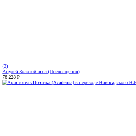
(3)
Апулей Золотой осел (Превращения)
78 228
Р