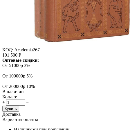
КОД:
Academia267
101 500
Р
Оптовые скидки:
От 51000р
3%
От 100000р
5%
От 200000р
10%
В наличии
Кол-во:
+
−
Купить
Доставка
Варианты оплаты
Наличными при получении