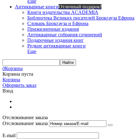
Еще
Антикварные книги
Отличный подарок!
Книги издательства ACADEMIA
Библиотека Великих писателей Брокгауза Ефрона
Словарь Брокгауза и Ефрона
Прижизненные издания
Антикварные собрания сочинений
Подарочные издания книг
Редкие антикварные книги
Еще
Найти
0
Корзина
Корзина пуста
Корзина
Оформить заказ
Вход
Отслеживание заказа
Отслеживание заказа
E-mail