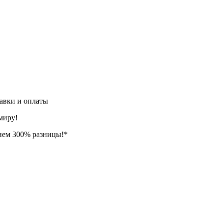
авки и оплаты
миру!
нем 300% разницы!*