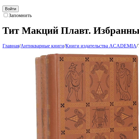
Войти
Запомнить
Тит Макций Плавт. Избранные
Главная
/
Антикварные книги
/
Книги издательства ACADEMIA
/