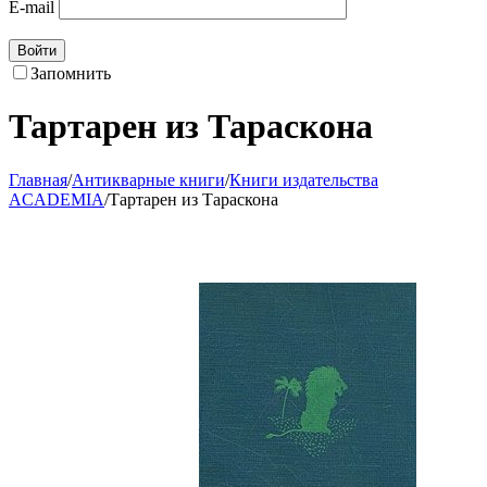
E-mail
Войти
Запомнить
Тартарен из Тараскона
Главная
/
Антикварные книги
/
Книги издательства
ACADEMIA
/
Тартарен из Тараскона