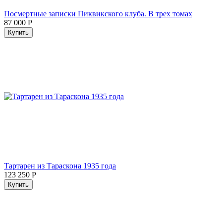
Посмертные записки Пиквикского клуба. В трех томах
87 000
Р
Купить
Тартарен из Тараскона 1935 года
123 250
Р
Купить