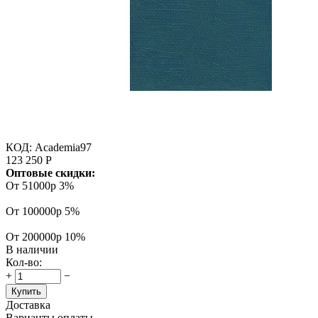
КОД:
Academia97
123 250
Р
Оптовые скидки:
От 51000р
3%
От 100000р
5%
От 200000р
10%
В наличии
Кол-во:
+
−
Купить
Доставка
Варианты оплаты