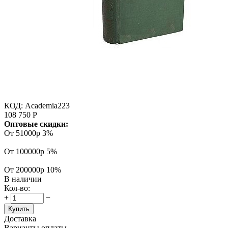
КОД:
Academia223
108 750
Р
Оптовые скидки:
От 51000р
3%
От 100000р
5%
От 200000р
10%
В наличии
Кол-во:
+
−
Купить
Доставка
Варианты оплаты