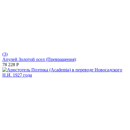
(3)
Апулей Золотой осел (Превращения)
78 228
Р