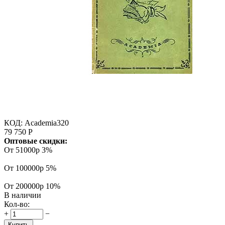
КОД:
Academia320
79 750
Р
Оптовые скидки:
От 51000р
3%
От 100000р
5%
От 200000р
10%
В наличии
Кол-во:
+
−
Купить