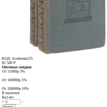
КОД:
Academia235
82 500
Р
Оптовые скидки:
От 51000р
3%
От 100000р
5%
От 200000р
10%
В наличии
Кол-во:
+
−
Купить