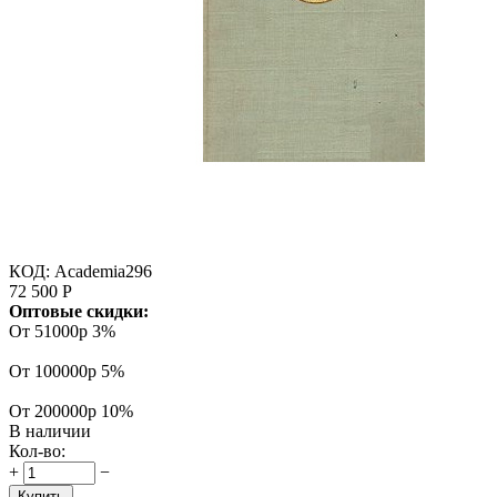
КОД:
Academia296
72 500
Р
Оптовые скидки:
От 51000р
3%
От 100000р
5%
От 200000р
10%
В наличии
Кол-во:
+
−
Купить