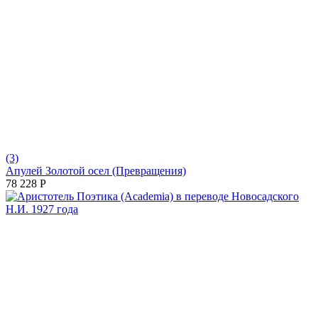
(3)
Апулей Золотой осел (Превращения)
78 228
Р