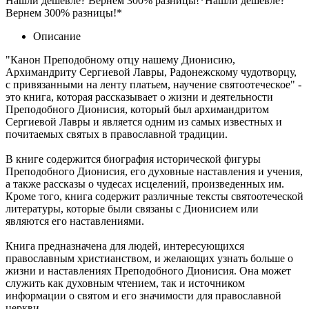
Нашли дешевле? Вернем 300% разницы!*
Нашли дешевле?
Вернем 300% разницы!*
Описание
"Канон Преподобному отцу нашему Дионисию,
Архимандриту Сергиевой Лавры, Радонежскому чудотворцу,
с привязанными на ленту платьем, научение святоотеческое" -
это книга, которая рассказывает о жизни и деятельности
Преподобного Дионисия, который был архимандритом
Сергиевой Лавры и является одним из самых известных и
почитаемых святых в православной традиции.
В книге содержится биография исторической фигуры
Преподобного Дионисия, его духовные наставления и учения,
а также рассказы о чудесах исцелений, произведенных им.
Кроме того, книга содержит различные тексты святоотеческой
литературы, которые были связаны с Дионисием или
являются его наставлениями.
Книга предназначена для людей, интересующихся
православным христианством, и желающих узнать больше о
жизни и наставлениях Преподобного Дионисия. Она может
служить как духовным чтением, так и источником
информации о святом и его значимости для православной
церкви.