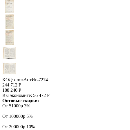
КОД:
drmzАнтИг-7274
244 712
Р
188 240
Р
Вы экономите:
56 472
Р
Оптовые скидки:
От 51000р
3%
От 100000р
5%
От 200000р
10%