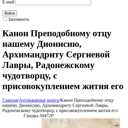
E-mail
Войти
Запомнить
Канон Преподобному отцу
нашему Дионисию,
Архимандриту Сергиевой
Лавры, Радонежскому
чудотворцу, с
присовокуплением жития его
Главная
/
Антикварные книги
/
Канон Преподобному отцу
нашему Дионисию, Архимандриту Сергиевой Лавры,
Радонежскому чудотворцу, с присовокуплением жития его
Скидка
56472
Р