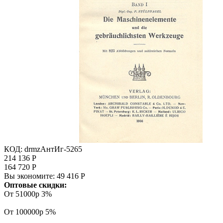
КОД:
drmzАнтИг-5265
214 136
Р
164 720
Р
Вы экономите:
49 416
Р
Оптовые скидки:
От 51000р
3%
От 100000р
5%