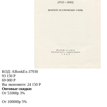
КОД:
ABookEx-37930
93 150
Р
69 000
Р
Вы экономите:
24 150
Р
Оптовые скидки:
От 51000р
3%
От 100000р
5%