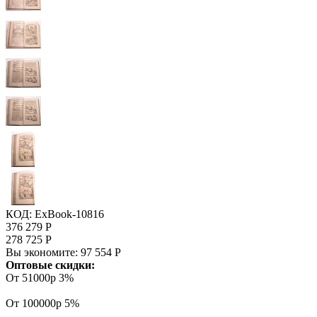
КОД:
ExBook-10816
376 279
Р
278 725
Р
Вы экономите:
97 554
Р
Оптовые скидки:
От 51000р
3%
От 100000р
5%