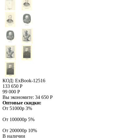
КОД:
ExBook-12516
133 650
Р
99 000
Р
Вы экономите:
34 650
Р
Оптовые скидки:
От 51000р
3%
От 100000р
5%
От 200000р
10%
В наличии