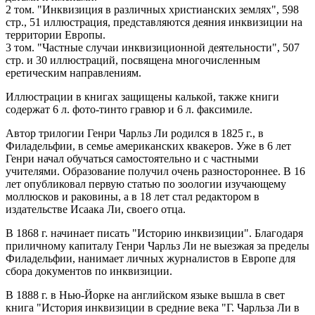
2 том. "Инквизиция в различных христианских землях", 598
стр., 51 иллюстрация, представляются деяния инквизиции на
территории Европы.
3 том. "Частные случаи инквизиционной деятельности", 507
стр. и 30 иллюстраций, посвящена многочисленным
еретическим направлениям.
Иллюстрации в книгах защищены калькой, также книги
содержат 6 л. фото-тинто гравюр и 6 л. факсимиле.
Автор трилогии Генри Чарльз Ли родился в 1825 г., в
Филадельфии, в семье американских квакеров. Уже в 6 лет
Генри начал обучаться самостоятельно и с частными
учителями. Образование получил очень разностороннее. В 16
лет опубликовал первую статью по зоологии изучающему
моллюсков и раковины, а в 18 лет стал редактором в
издательстве Исаака Ли, своего отца.
В 1868 г. начинает писать "Историю инквизиции". Благодаря
приличному капиталу Генри Чарльз Ли не выезжая за пределы
Филадельфии, нанимает личных журналистов в Европе для
сбора документов по инквизиции.
В 1888 г. в Нью-Йорке на английском языке вышла в свет
книга "История инквизиции в средние века "Г. Чарльза Ли в