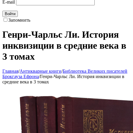
E-mail
Войти
Запомнить
Генри-Чарльс Ли. История
инквизиции в средние века в
3 томах
Главная
/
Антикварные книги
/
Библиотека Великих писателей
Брокгауза Ефрона
/
Генри-Чарльс Ли. История инквизиции в
средние века в 3 томах