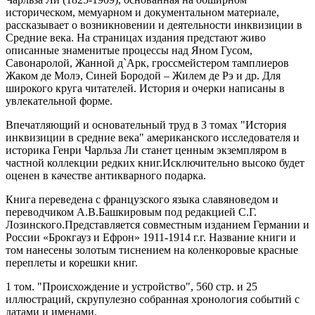
историческом, мемуарном и документальном материале,
рассказывает о возникновении и деятельности инквизиции в
Средние века. На страницах издания предстают живо
описанные знаменитые процессы над Яном Гусом,
Савонаролой, Жанной д`Арк, гроссмейстером тамплиеров
Жаком де Молэ, Синей Бородой – Жилем де Рэ и др. Для
широкого круга читателей. История и очерки написаны в
увлекательной форме.
Впечатляющий и основательный труд в 3 томах "История
инквизиции в средние века" американского исследователя и
историка Генри Чарльза Ли станет ценным экземпляром в
частной коллекции редких книг.Исключительно высоко будет
оценен в качестве антикварного подарка.
Книга переведена с французского языка славяноведом и
переводчиком А.В.Башкировым под редакцией С.Г.
Лозинского.Представляется совместным изданием Германии и
России «Брокгауз и Ефрон» 1911-1914 г.г. Название книги и
том нанесены золотым тиснением на коленкоровые красные
переплеты и корешки книг.
1 том. "Происхождение и устройство", 560 стр. и 25
иллюстраций, скрупулезно собранная хронология событий с
датами и именами.