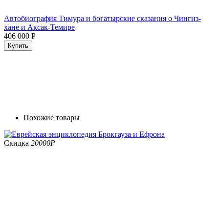
Автобиография Тимура и богатырские сказания о Чингиз-
хане и Аксак-Темире
406 000
Р
Купить
Похожие товары
Скидка
20000
Р