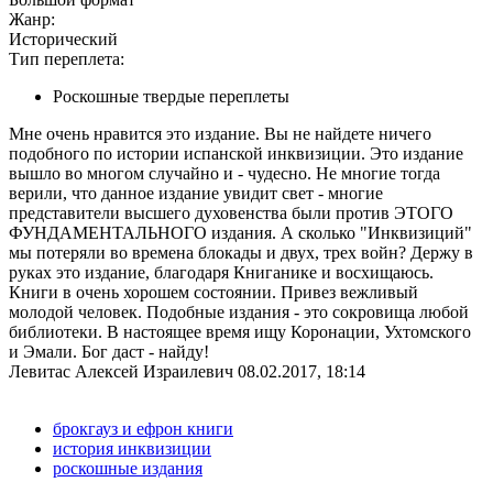
Жанр:
Исторический
Тип переплета:
Роскошные твердые переплеты
Мне очень нравится это издание. Вы не найдете ничего
подобного по истории испанской инквизиции. Это издание
вышло во многом случайно и - чудесно. Не многие тогда
верили, что данное издание увидит свет - многие
представители высшего духовенства были против ЭТОГО
ФУНДАМЕНТАЛЬНОГО издания. А сколько "Инквизиций"
мы потеряли во времена блокады и двух, трех войн? Держу в
руках это издание, благодаря Книганике и восхищаюсь.
Книги в очень хорошем состоянии. Привез вежливый
молодой человек. Подобные издания - это сокровища любой
библиотеки. В настоящее время ищу Коронации, Ухтомского
и Эмали. Бог даст - найду!
Левитас Алексей Израилевич
08.02.2017, 18:14
брокгауз и ефрон книги
история инквизиции
роскошные издания