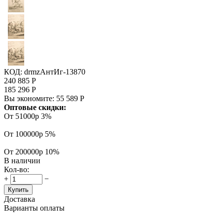
КОД:
drmzАнтИг-13870
240 885
Р
185 296
Р
Вы экономите:
55 589
Р
Оптовые скидки:
От 51000р
3%
От 100000р
5%
От 200000р
10%
В наличии
Кол-во:
+
−
Купить
Доставка
Варианты оплаты