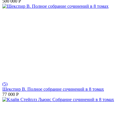
500 000
Р
(5)
Шекспир В. Полное собрание сочинений в 8 томах
77 000
Р